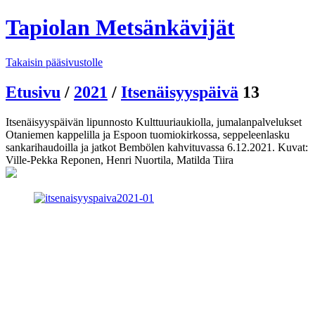
Tapiolan Metsänkävijät
Takaisin pääsivustolle
Etusivu
/
2021
/
Itsenäisyyspäivä
13
Itsenäisyyspäivän lipunnosto Kulttuuriaukiolla, jumalanpalvelukset
Otaniemen kappelilla ja Espoon tuomiokirkossa, seppeleenlasku
sankarihaudoilla ja jatkot Bembölen kahvituvassa 6.12.2021. Kuvat:
Ville-Pekka Reponen, Henri Nuortila, Matilda Tiira