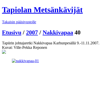
Tapiolan Metsänkävijät
Takaisin pääsivustolle
Etusivu
/
2007
/
Nakkivapaa
40
Tapiirin johtajaretki Nakkivapaa Karhunpesällä 9.-11.11.2007.
Kuvat: Ville-Pekka Reponen