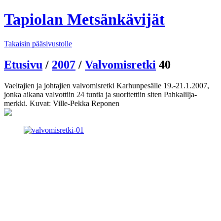
Tapiolan Metsänkävijät
Takaisin pääsivustolle
Etusivu
/
2007
/
Valvomisretki
40
Vaeltajien ja johtajien valvomisretki Karhunpesälle 19.-21.1.2007,
jonka aikana valvottiin 24 tuntia ja suoritettiin siten Pahkalilja-
merkki. Kuvat: Ville-Pekka Reponen