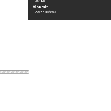
384 kB
Albumit
2016
/
Rohmu